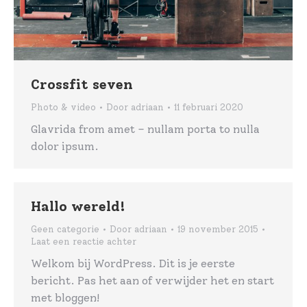
Crossfit seven
Photo & video
Door
adriaan
11 februari 2020
Glavrida from amet – nullam porta to nulla
dolor ipsum.
Hallo wereld!
Geen categorie
Door
adriaan
19 november 2015
Laat een reactie achter
Welkom bij WordPress. Dit is je eerste
bericht. Pas het aan of verwijder het en start
met bloggen!